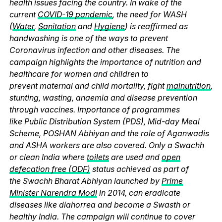
health issues facing the country. In wake of the
current
COVID-19 pandemic
, the need for WASH
(
Water
,
Sanitation
and
Hygiene
) is reaffirmed as
handwashing is one of the ways to prevent
Coronavirus infection and other diseases. The
campaign highlights the importance of nutrition and
healthcare for women and children to
prevent maternal and child mortality, fight
malnutrition
,
stunting, wasting, anaemia and disease prevention
through vaccines. Importance of programmes
like Public Distribution System (PDS), Mid-day Meal
Scheme, POSHAN Abhiyan and the role of Aganwadis
and ASHA workers are also covered. Only a Swachh
or clean India where
toilets
are used and
open
defecation free (ODF)
status achieved as part of
the Swachh Bharat Abhiyan launched by
Prime
Minister Narendra Modi
in 2014, can eradicate
diseases like diahorrea and become a Swasth or
healthy India. The campaign will continue to cover