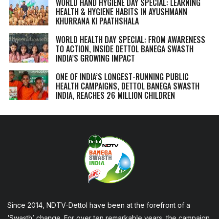
WORLD HAND HYGIENE DAY SPECIAL: LEARNING
HEALTH & HYGIENE HABITS IN
AYUSHMANN
KHURRANA KI PAATHSHALA
WORLD HEALTH DAY SPECIAL: FROM AWARENESS
TO ACTION, INSIDE DETTOL BANEGA SWASTH
INDIA’S GROWING IMPACT
ONE OF INDIA’S LONGEST-RUNNING PUBLIC
HEALTH CAMPAIGNS, DETTOL BANEGA SWASTH
INDIA, REACHES 26 MILLION CHILDREN
Since 2014, NDTV-Dettol have been at the forefront of a
‘Swasth’ change. For over ten remarkable years, the campaign