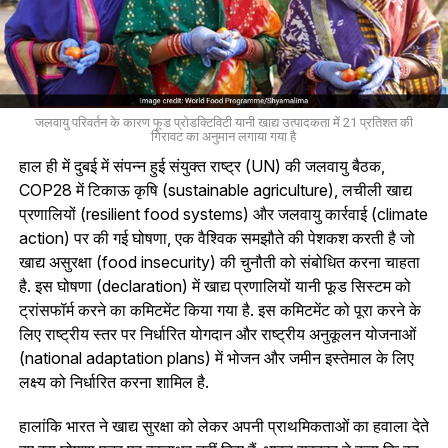
जलवायु परिवर्तन के कारण फूड प्रोडक्टिविटी यानी खाद्य उत्पादकता में 21 प्रतिशत की
गिरावट का अनुमान लगाया गया है
हाल ही में दुबई में संपन्न हुई संयुक्त राष्ट्र (UN) की जलवायु बैठक,
COP28 में टिकाऊ कृषि (sustainable agriculture), लचीली खाद्य
प्रणालियों (resilient food systems) और जलवायु कार्रवाई (climate
action) पर की गई घोषणा, एक वैश्विक समझौते की पेशकश करती है जो
खाद्य असुरक्षा (food insecurity) की चुनौती को संबोधित करना चाहता
है. इस घोषणा (declaration) में खाद्य प्रणालियों यानी फूड सिस्टम को
ट्रांसफॉर्म करने का कमिटमेंट किया गया है. इस कमिटमेंट को पूरा करने के
लिए राष्ट्रीय स्तर पर निर्धारित योगदान और राष्ट्रीय अनुकूलन योजनाओं
(national adaptation plans) में भोजन और जमीन इस्तेमाल के लिए
लक्ष्य को निर्धारित करना शामिल है.
हालांकि भारत ने खाद्य सुरक्षा को लेकर अपनी प्राथमिकताओं का हवाला देते