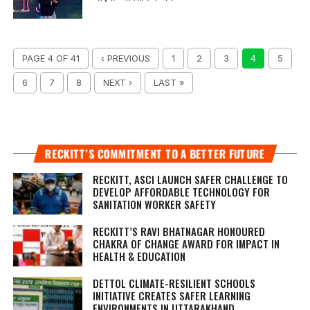
PAGE 4 OF 41
‹ PREVIOUS
1
2
3
4
5
6
7
8
NEXT ›
LAST »
RECKITT’S COMMITMENT TO A BETTER FUTURE
RECKITT, ASCI LAUNCH SAFER CHALLENGE TO
DEVELOP AFFORDABLE TECHNOLOGY FOR
SANITATION WORKER SAFETY
RECKITT’S RAVI BHATNAGAR HONOURED
CHAKRA OF CHANGE AWARD FOR IMPACT IN
HEALTH & EDUCATION
DETTOL CLIMATE-RESILIENT SCHOOLS
INITIATIVE CREATES SAFER LEARNING
ENVIRONMENTS IN UTTARAKHAND