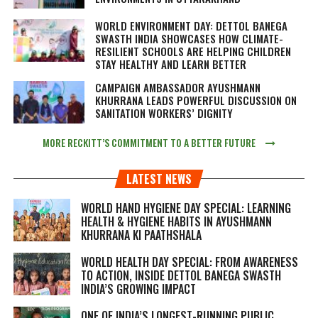
WORLD ENVIRONMENT DAY: DETTOL BANEGA
SWASTH INDIA SHOWCASES HOW CLIMATE-
RESILIENT SCHOOLS ARE HELPING CHILDREN
STAY HEALTHY AND LEARN BETTER
CAMPAIGN AMBASSADOR AYUSHMANN
KHURRANA LEADS POWERFUL DISCUSSION ON
SANITATION WORKERS’ DIGNITY
MORE RECKITT’S COMMITMENT TO A BETTER FUTURE
LATEST NEWS
WORLD HAND HYGIENE DAY SPECIAL: LEARNING
HEALTH & HYGIENE HABITS IN
AYUSHMANN
KHURRANA KI PAATHSHALA
WORLD HEALTH DAY SPECIAL: FROM AWARENESS
TO ACTION, INSIDE DETTOL BANEGA SWASTH
INDIA’S GROWING IMPACT
ONE OF INDIA’S LONGEST-RUNNING PUBLIC