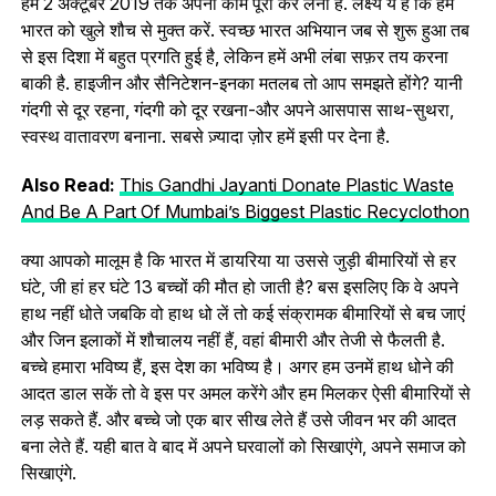
हमें 2 अक्टूबर 2019 तक अपना काम पूरा कर लेना है. लक्ष्य ये है कि हम
भारत को खुले शौच से मुक्त करें. स्वच्छ भारत अभियान जब से शुरू हुआ तब
से इस दिशा में बहुत प्रगति हुई है, लेकिन हमें अभी लंबा सफ़र तय करना
बाकी है. हाइजीन और सैनिटेशन-इनका मतलब तो आप समझते होंगे? यानी
गंदगी से दूर रहना, गंदगी को दूर रखना-और अपने आसपास साथ-सुथरा,
स्वस्थ वातावरण बनाना. सबसे ज़्यादा ज़ोर हमें इसी पर देना है.
Also Read:
This Gandhi Jayanti Donate Plastic Waste
And Be A Part Of Mumbai’s Biggest Plastic Recyclothon
क्या आपको मालूम है कि भारत में डायरिया या उससे जुड़ी बीमारियों से हर
घंटे, जी हां हर घंटे 13 बच्चों की मौत हो जाती है? बस इसलिए कि वे अपने
हाथ नहीं धोते जबकि वो हाथ धो लें तो कई संक्रामक बीमारियों से बच जाएं
और जिन इलाकों में शौचालय नहीं हैं, वहां बीमारी और तेजी से फैलती है.
बच्चे हमारा भविष्य हैं, इस देश का भविष्य है। अगर हम उनमें हाथ धोने की
आदत डाल सकें तो वे इस पर अमल करेंगे और हम मिलकर ऐसी बीमारियों से
लड़ सकते हैं. और बच्चे जो एक बार सीख लेते हैं उसे जीवन भर की आदत
बना लेते हैं. यही बात वे बाद में अपने घरवालों को सिखाएंगे, अपने समाज को
सिखाएंगे.