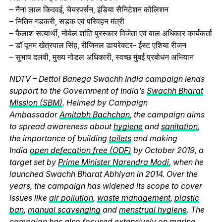
– नैना लाल किदवई, चेयरपर्सन, इंडिया सैनिटेशन कोलिशन
– नितिन गडकरी, सड़क एवं परिवहन मंत्री
– कैलाश सत्यार्थी, नोबेल शांति पुरस्कार विजेता एवं बाल अधिकार कार्यकर्ता
– डॉ पूनम खेत्रपाल सिंह, रीजिनल डायरेक्टर- ईस्ट एशिया रीजन
– सुभाष दलवी, मुख्य नोडल अधिकारी, स्वच्छ मुंबई प्रबोधन अभियान
NDTV – Dettol Banega Swachh India campaign lends
support to the Government of India’s
Swachh Bharat
Mission (SBM)
. Helmed by Campaign
Ambassador
Amitabh Bachchan
, the campaign aims
to spread awareness about
hygiene
and
sanitation
,
the importance of building
toilets
and making
India
open defecation free (ODF)
by October 2019, a
target set by
Prime Minister Narendra Modi
, when he
launched Swachh Bharat Abhiyan in 2014. Over the
years, the campaign has widened its scope to cover
issues like
air pollution
,
waste management
,
plastic
ban
,
manual scavenging
and
menstrual hygiene
. The
campaign has also focused extensively on
marine