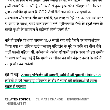
पृथ्वी अवशोषित करती है, तो उसमें से कुछ इन्फ्रारेड रेडिएशन के तौर पर
पुनः उत्सर्जित हो जाते हैं. CO2 जैसी गैसें ताप को वापस पृथ्वी पर
अवशोषित और परावर्तित कर देती हैं, इस तरह से ‘ग्रीनहाउस प्रभाव’ बनता
है. समय के साथ, हमारे वातावरण में इन्हीं ग्रीनहाउस गैसों के बढ़ते स्तर के
चलते पृथ्वी के तापमान में बढ़ोत्तरी होती जाती है.”
भले ही उनके शोध को लगभग 100 सालों तक बड़े पैमाने पर नजरअंदाज
किया गया था, लेकिन फूटे जलवायु परिवर्तन के मुद्दे पर रुचि का बीज बोने
वाली पहली महिला थीं. वर्तमान में, अनेक शोधार्थी उनके काम को इस उम्मीद
के साथ आगे बढ़ा रहे हैं कि पृथ्वी पर जीवन को और बेहतर करने के बारे में
समझ और बढ़ सकेगी.
इसे भी पढ़ें:
जलवायु परिवर्तन की कहानी, कवियों की जुबानी : मिलिए उन
कवियों से जो ‘जलवायु परिवर्तन के दौर में प्यार’ की कविताओं से लाना
चाहते हैं बदलाव
RELATED TOPICS:
CLIMATE CHANGE
ENVIRONMENT
HINDILATEST