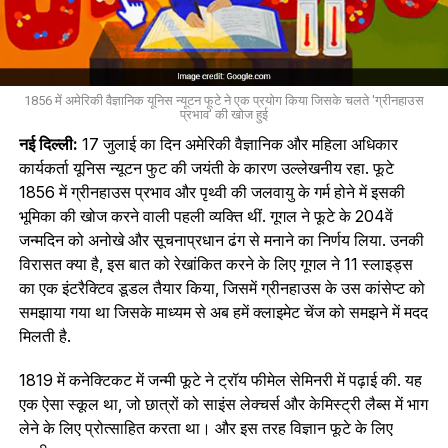
1856 में अमेरिकी वैज्ञानिक यूनिस न्यूटन फूटे ने एक प्रयोग किया जिसके चलते 'ग्रीनहाउस
प्रभाव' की खोज हुई
नई दिल्ली:
17 जुलाई का दिन अमेरिकी वैज्ञानिक और महिला अधिकार
कार्यकर्ता यूनिस न्यूटन फुट की जयंती के कारण उल्लेखनीय रहा. फूटे
1856 में ग्रीनहाउस प्रभाव और पृथ्वी की जलवायु के गर्म होने में इसकी
भूमिका की खोज करने वाली पहली व्यक्ति थीं. गूगल ने फूटे के 204वें
जन्मदिन को अनोखे और सूचनाप्रधान ढंग से मनाने का निर्णय लिया. उनकी
विरासत क्या है, इस बात को रेखांकित करने के लिए गूगल ने 11 स्लाइड्स
का एक इंटरैक्टिव डूडल तैयार किया, जिसमें ग्रीनहाउस के उस कांसेप्ट को
समझाया गया था जिसके माध्यम से अब हमें क्लाइमेट चेंज को समझने में मदद
मिलती है.
1819 में कनेक्टिकट में जन्मी फूटे ने ट्रॉय फीमेल सेमिनरी में पढ़ाई की. यह
एक ऐसा स्कूल था, जो छात्रों को साइंस लेक्चर्स और केमिस्ट्री लैब्स में भाग
लेने के लिए प्रोत्साहित करता था। और इस तरह विज्ञान फूटे के लिए