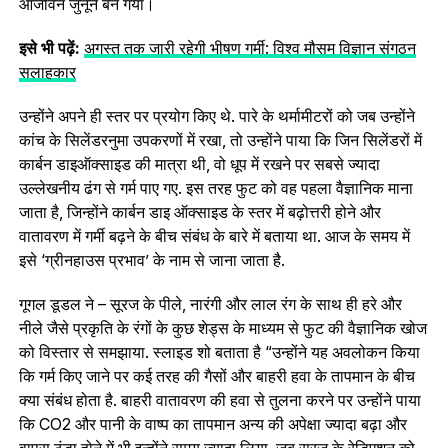
आजीवन जुनून बन गया।
इसे भी पढ़ें:
अगस्त तक जारी रहेगी भीषण गर्मी: विश्व मौसम विज्ञान संगठन
सलाहकार
उन्होंने अपने ही स्तर पर प्रयोग किए थे. पारे के थर्मामीटरों को जब उन्होंने
कांच के सिलेंडरनुमा उपकरणों में रखा, तो उन्होंने पाया कि जिन सिलेंडरों में
कार्बन डाइऑक्साइड की मात्रा थी, वो धूप में रखने पर सबसे ज्यादा
उल्लेखनीय ढंग से गर्म पाए गए. इस तरह फुट को वह पहला वैज्ञानिक माना
जाता है, जिन्होंने कार्बन डाइ ऑक्साइड के स्तर में बढ़ोत्तरी होने और
वातावरण में गर्मी बढ़ने के बीच संबंध के बारे में बताया था. आज के समय में
इसे ‘ग्रीनहाउस प्रभाव’ के नाम से जाना जाता है.
गूगल डूडल ने – सूरज के पीले, नारंगी और लाल रंग के साथ ही हरे और
नीले जैसे प्रकृति के रंगों के कुछ शेड्स के माध्यम से फुट की वैज्ञानिक खोज
को विस्तार से समझाया. स्लाइड शो बताता है “उन्होंने यह अवलोकन किया
कि गर्म किए जाने पर कई तरह की गैसों और बाहरी हवा के तापमान के बीच
क्या संबंध होता है. बाहरी वातावरण की हवा से तुलना करने पर उन्होंने पाया
कि CO2 और पानी के वाष्प का तापमान अन्य की अपेक्षा ज्यादा बढ़ा और
वापस ठंडा होने में भी इन्होंने समय ज्यादा लिया. जब सूरज के रेडिएशन को