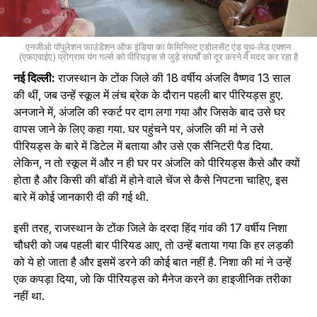
एनजीओ पॉपुलेशन फाउंडेशन ऑफ इंडिया का फेमिनिस्ट एडोलसेंट एंड यूथ-लेड एक्शन
(एफएवाईए) प्रोग्राम यंग गर्ल्‍स को पीरियड्स से जुड़े संघर्षों को दूर करने में मदद कर रहा है
नई दिल्ली:
राजस्थान के टोंक जिले की 18 वर्षीय अंजलि वैष्णव 13 साल
की थीं, जब उन्हें स्कूल में लंच ब्रेक के दौरान पहली बार पीरियड्स हुए.
अनजाने में, अंजलि की स्कर्ट पर दाग लगा गया और जिसके बाद उसे घर
वापस जाने के लिए कहा गया. घर पहुंचने पर, अंजलि की मां ने उसे
पीरियड्स के बारे में डिटेल में बताया और उसे एक सैनिटरी पैड दिया.
लेकिन, न तो स्कूल में और न ही घर पर अंजलि को पीरियड्स कैसे और क्यों
होता है और किसी की बॉडी में होने वाले चेंज से कैसे निपटना चाहिए, इस
बारे में कोई जानकारी दी की गई थी.
इसी तरह, राजस्थान के टोंक जिले के दरदा हिंद गांव की 17 वर्षीय निशा
चौधरी को जब पहली बार पीरियड आए, तो उन्हें बताया गया कि हर लड़की
को ये हो जाता है और इसमें डरने की कोई बात नहीं है. निशा की मां ने उन्हें
एक कपड़ा दिया, जो कि पीरियड्स को मैनेज करने का हाइजीनिक तरीका
नहीं था.