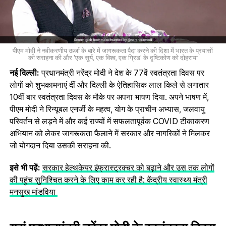
पीएम मोदी ने नवीकरणीय ऊर्जा के बारे में जागरूकता पैदा करने की दिशा में भारत के प्रयासों
की सराहना की और 'एक सूर्य, एक विश्व, एक ग्रिड' के दृष्टिकोण को दोहराया
नई दिल्ली:
प्रधानमंत्री नरेंद्र मोदी ने देश के 77वें स्वतंत्रता दिवस पर
लोगों को शुभकामनाएं दीं और दिल्ली के ऐतिहासिक लाल किले से लगातार
10वीं बार स्वतंत्रता दिवस के मौके पर अपना भाषण दिया. अपने भाषण में,
पीएम मोदी ने रिन्यूबल एनर्जी के महत्व, योग के प्राचीन अभ्यास, जलवायु
परिवर्तन से लड़ने में और कई राज्यों में सफलतापूर्वक COVID टीकाकरण
अभियान को लेकर जागरूकता फैलाने में सरकार और नागरिकों ने मिलकर
जो योगदान दिया उसकी सराहना की.
इसे भी पढ़ें:
सरकार हेल्थकेयर इंफ्रास्ट्रक्चर को बढ़ाने और उस तक लोगों
की पहुंच सुनिश्चित करने के लिए काम कर रही है: केंद्रीय स्वास्थ्य मंत्री
मनसुख मांडविया