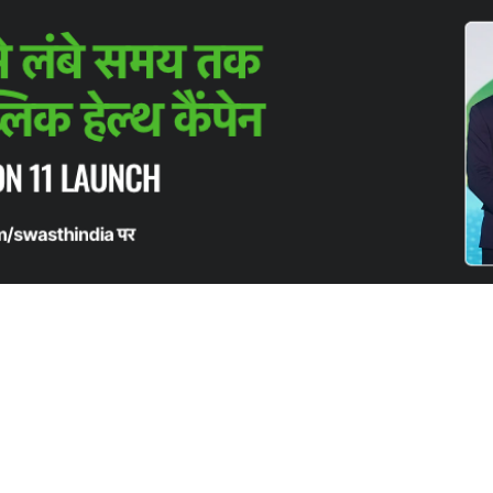
तामह डॉ. वीरास्वामी शेषैया से
ीष्म पितामह डॉ. वीरास्वामी शेषैया से
्ट्रीय गर्भकालीन मधुमेह जागरूकता दिवस के रूप में घोषित किया है
n English