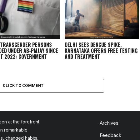
 TRANSGENDER PERSONS
DELHI SEES DENGUE SPIKE,
DED UNDER AB-PMJAY SINCE
KARNATAKA OFFERS FREE TESTING
T 2022: GOVERNMENT
AND TREATMENT
CLICK TO COMMENT
en at the forefront
Archives
en remarkable
Feedback
es, changed habits,