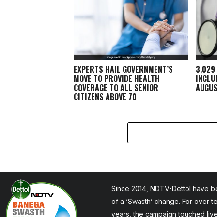
EXPERTS HAIL GOVERNMENT’S
3,029
MOVE TO PROVIDE HEALTH
INCLU
COVERAGE TO ALL SENIOR
AUGUS
CITIZENS ABOVE 70
Since 2014, NDTV-Dettol have be
of a ‘Swasth’ change. For over t
years, the campaign touched liv