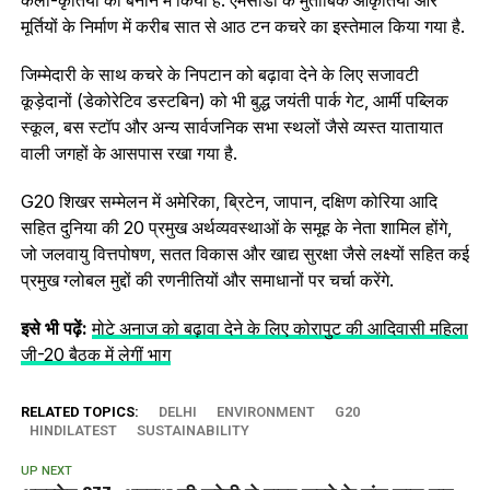
कला-कृतियों को बनाने में किया है. एमसीडी के मुताबिक आकृतियों और
मूर्तियों के निर्माण में करीब सात से आठ टन कचरे का इस्तेमाल किया गया है.
जिम्मेदारी के साथ कचरे के निपटान को बढ़ावा देने के लिए सजावटी
कूड़ेदानों (डेकोरेटिव डस्‍टबिन) को भी बुद्ध जयंती पार्क गेट, आर्मी पब्लिक
स्कूल, बस स्टॉप और अन्य सार्वजनिक सभा स्थलों जैसे व्‍यस्‍त यातायात
वाली जगहों के आसपास रखा गया है.
G20 शिखर सम्मेलन में अमेरिका, ब्रिटेन, जापान, दक्षिण कोरिया आदि
सहित दुनिया की 20 प्रमुख अर्थव्यवस्थाओं के समूह के नेता शामिल होंगे,
जो जलवायु वित्तपोषण, सतत विकास और खाद्य सुरक्षा जैसे लक्ष्यों सहित कई
प्रमुख ग्‍लोबल मुद्दों की रणनीतियों और समाधानों पर चर्चा करेंगे.
इसे भी पढ़ें:
मोटे अनाज को बढ़ावा देने के लिए कोरापुट की आदिवासी महिला
जी-20 बैठक में लेगीं भाग
RELATED TOPICS:
DELHI
ENVIRONMENT
G20
HINDILATEST
SUSTAINABILITY
UP NEXT