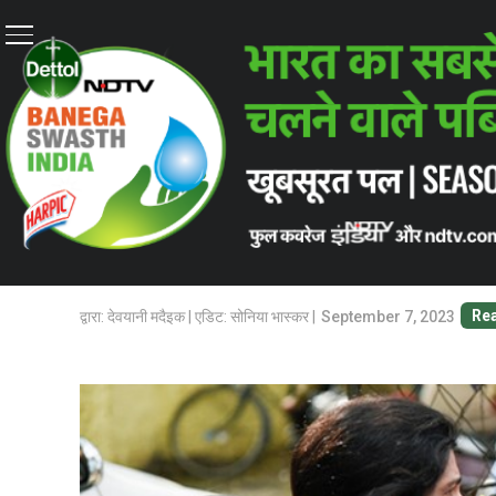
Home
/
कोई पीछे नहीं रहेगा
/
अनुच्छेद 377: अपराध की श्रेणी से बाह
कोई पीछे नहीं रहेगा
अनुच्छेद 377: अपराध की श्रे
के लिए चुनौतियां बरकरार
पांच साल पहले अनुच्छेद 377 के गैर-अपराधीकरण के बाद भी
डेटॉल बनेगा स्वस्थ इंडिया’ ने कई कार्यकर्ताओं से की बात
Rea
द्वारा: देवयानी मदैइक | एडिट: सोनिया भास्कर |
September 7, 2023