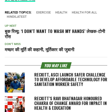
RELATED TOPICS:
EXERCISE
HEALTH
HEALTH FOR ALL
HINDILATEST
UP NEXT
बुक रिव्यू: ‘I DON’T WANT TO WASH MY HANDS’ लेखक-टोनी
रॉस
DON'T MISS
मच्छर की मूर्ति की कहानी, मूर्तिकार की जुबानी
YOU MAY LIKE
RECKITT, ASCI LAUNCH SAFER CHALLENGE
TO DEVELOP AFFORDABLE TECHNOLOGY FOR
SANITATION WORKER SAFETY
RECKITT’S RAVI BHATNAGAR HONOURED
CHAKRA OF CHANGE AWARD FOR IMPACT IN
HEALTH & EDUCATION