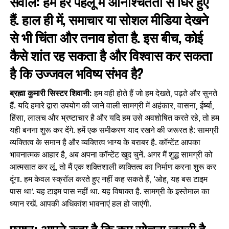
सवाल: हम हर पहलू में अनिश्चितता से घिरे हुए
हैं. हाल ही में, समाचार या सोशल मीडिया देखने
से भी चिंता और तनाव होता है. इस बीच, कोई
कैसे शांत रह सकता है और विश्वास कर सकता
है कि उज्जवल भविष्य संभव है?
ब्रह्मा कुमारी सिस्टर शिवानी:
हम वही होते हैं जो हम देखते, पढ़ते और सुनते
हैं. यदि हमारे द्वारा उपयोग की जाने वाली सामग्री में अहंकार, वासना, ईर्ष्या,
हिंसा, लालच और भ्रष्टाचार है और यदि हम उसे अवशोषित करते रहे, तो हम
यही बनना शुरू कर देंगे. हमें एक समीकरण याद रखने की जरूरत है: सामग्री
व्यक्तित्व के समान है और व्‍यक्तित्‍व भाग्य के बराबर है. कॉन्‍टेंट आपका
भावनात्मक आहार है, अब अपना कॉन्‍टेंट खुद चुनें. अगर मैं शुद्ध सामग्री को
आत्मसात कर लूं, तो मैं एक शक्तिशाली व्यक्तित्व का निर्माण करना शुरू कर
दूंगा. हम केवल स्क्रॉल करते हुए नहीं कह सकते हैं, ‘ओह, यह बस टाइम
पास था’. यह टाइम पास नहीं था. यह विषाक्त है. सामग्री के इस्‍तेमाल का
ध्यान रखें. आपकी अधिकांश भावनाएं हल हो जाएंगी.
प्रश्न: आपने कहा है कि कम सोचना जरूरी है.