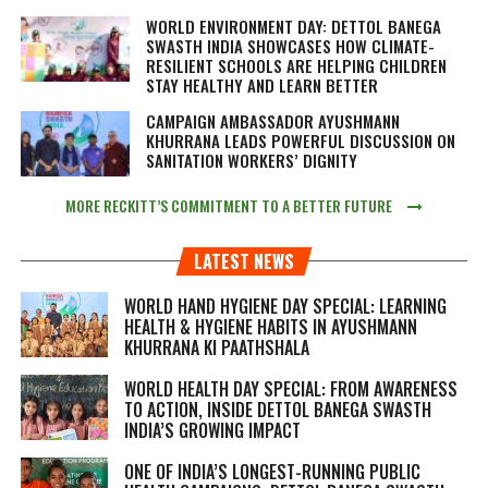
WORLD ENVIRONMENT DAY: DETTOL BANEGA
SWASTH INDIA SHOWCASES HOW CLIMATE-
RESILIENT SCHOOLS ARE HELPING CHILDREN
STAY HEALTHY AND LEARN BETTER
CAMPAIGN AMBASSADOR AYUSHMANN
KHURRANA LEADS POWERFUL DISCUSSION ON
SANITATION WORKERS’ DIGNITY
MORE RECKITT’S COMMITMENT TO A BETTER FUTURE
LATEST NEWS
WORLD HAND HYGIENE DAY SPECIAL: LEARNING
HEALTH & HYGIENE HABITS IN
AYUSHMANN
KHURRANA KI PAATHSHALA
WORLD HEALTH DAY SPECIAL: FROM AWARENESS
TO ACTION, INSIDE DETTOL BANEGA SWASTH
INDIA’S GROWING IMPACT
ONE OF INDIA’S LONGEST-RUNNING PUBLIC