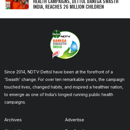
HEALTH CAMPAIGNS, DETTOL BANEGA SWASTH
INDIA, REACHES 26 MILLION CHILDREN
Since 2014, NDTV-Dettol have been at the forefront of a
‘Swasth’ change. For over ten remarkable years, the campaign
touched lives, changed habits, and inspired a healthier nation,
to emerge as one of India’s longest running public health
campaigns.
Archives
Advertise