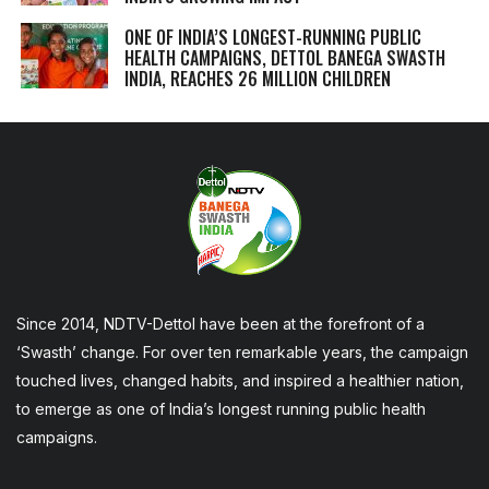
ONE OF INDIA’S LONGEST-RUNNING PUBLIC
HEALTH CAMPAIGNS, DETTOL BANEGA SWASTH
INDIA, REACHES 26 MILLION CHILDREN
Since 2014, NDTV-Dettol have been at the forefront of a
‘Swasth’ change. For over ten remarkable years, the campaign
touched lives, changed habits, and inspired a healthier nation,
to emerge as one of India’s longest running public health
campaigns.