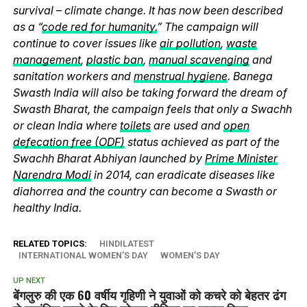
survival – climate change. It has now been described
as a “
code red for humanity.
” The campaign will
continue to cover issues like
air pollution
,
waste
management
,
plastic ban
,
manual scavenging
and
sanitation workers and
menstrual hygiene
. Banega
Swasth India will also be taking forward the dream of
Swasth Bharat, the campaign feels that only a Swachh
or clean India where
toilets
are used and
open
defecation free (ODF)
status achieved as part of the
Swachh Bharat Abhiyan launched by
Prime Minister
Narendra Modi
in 2014, can eradicate diseases like
diahorrea and the country can become a Swasth or
healthy India.
RELATED TOPICS:
HINDILATEST
INTERNATIONAL WOMEN’S DAY
WOMEN’S DAY
UP NEXT
बेंगलुरु की एक 60 वर्षीय गृहिणी ने युवाओं को कचरे को बेहतर ढंग