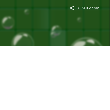
S"
NDTV.com