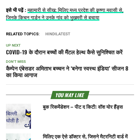
इसे भी पढ़ें :
महामारी से सीख: मिलिए मध्य प्रदेश की कृष्णा मवासी से,
जिनके किचन गार्डन ने उनके गांव को भुखमरी से बचाया
RELATED TOPICS:
HINDILATEST
UP NEXT
COVID-19 के दौरान बच्चों की मैंटल हेल्‍थ कैसे सुनिश्चित करें
DON'T MISS
कैम्पेन एंबेसडर अमिताभ बच्चन ने ‘बनेगा स्वस्थ इंडिया’ सीजन 8
का किया आगाज
YOU MAY LIKE
बुक रिकमेंडेशन – पीट द किटी: वॉश योर हैंड्स
मिलिए एक ऐसे डॉक्टर से, जिसने मैटरनिटी वार्ड में