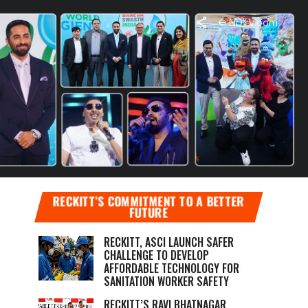
NDTV.com
लगेगी लगाम
गाम गला सकते हैं
RECKITT’S COMMITMENT TO A BETTER
FUTURE
RECKITT, ASCI LAUNCH SAFER
CHALLENGE TO DEVELOP
AFFORDABLE TECHNOLOGY FOR
SANITATION WORKER SAFETY
RECKITT’S RAVI BHATNAGAR