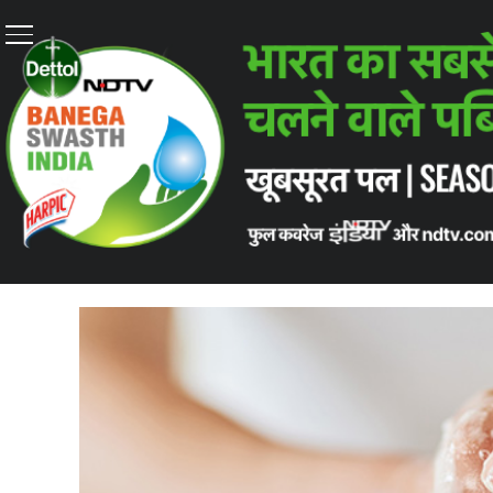
Home
/
ताज़ातरीन ख़बरें
/
आपके समग्र स्वास्थ्य की कुंजी, 5 बीमारिया
ताज़ातरीन ख़बरें
आपके समग्र स्वास्थ्य की कुंज
Global Handwashing Day: यहां उन पांच बीमारियों के बार
द्वारा: अनिशा भाटिया | एडिट: सोनिया भास्कर | अनुवाद: अन‍िता शर्मा |
Septemb