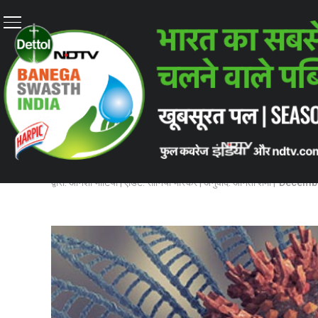
Home
/
कोरोनावायरस अपडेट
/
India’s Omicron Patient #2 – बेंग
कोरोनावायरस अपडेट
INDIA’S OMICRON PATIENT #2
अनुभव
बेंगलुरू के एक डॉक्टर, जो भारत में कोविड-19 के नए वेरिए
द्वारा: अनिशा भाटिया | एडिट: सोनिया भास्कर | अनुवाद: अन‍िता शर्मा |
Decembe