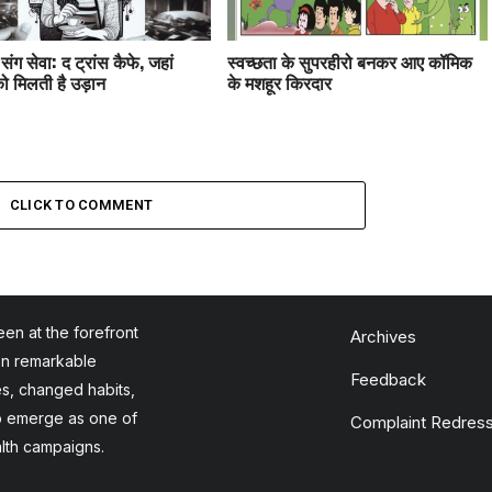
संग सेवा: द ट्रांस कैफे, जहां
स्वच्छता के सुपरहीरो बनकर आए कॉमिक
ो मिलती है उड़ान
के मशहूर किरदार
CLICK TO COMMENT
en at the forefront
Archives
en remarkable
Feedback
es, changed habits,
to emerge as one of
Complaint Redress
alth campaigns.