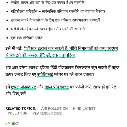
उद्योग, वाहन और घरों के लिए एक स्वच्छ ईंधन रणनीति
गतिशीलता परिवर्तन – सार्वजनिक परिवहन रणनीति का व्यापक विस्तार
उत्पन्न कचरे के प्रबंधन के लिए एक परिपत्र अर्थव्यवस्था प्रणाली
घरों में ठोस ईंधन को स्वच्छ ईंधन से बदलने की रणनीति
एक बड़ा हरियाली एजेंडा
इसे भी पढ़ें:
“डॉक्टर इलाज कर सकते हैं, नीति निर्माताओं को वायु प्रदूषण
से निपटने की जरूरत है”: डॉ. रचना कुचेरिया
अब आप बनेगा स्‍वस्‍थ इंडिया हिंदी पॉडकास्‍ट डिस्‍कशन सुन सकते हैं महज
ऊपर एम्बेड किए गए
स्‍पोट‍िफाई
प्लेयर पर प्ले बटन दबाकर.
हमें
एप्‍पल पॉडकास्‍ट
और
गूगल पॉडकास्‍ट
पर फॉलो करें. साथ ही हमें रेट
और रिव्‍यू करें.
RELATED TOPICS:
AIR POLLUTION
HINDILATEST
POLLUTION
YEARENDER 2022
UP NEXT